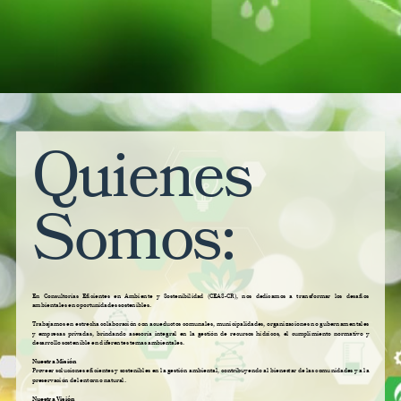
Quienes
Somos:
En Consultorías Eficientes en Ambiente y Sostenibilidad (CEAS-CR), nos dedicamos a transformar los desafíos
ambientales en oportunidades sostenibles.
Trabajamos en estrecha colaboración con acueductos comunales, municipalidades, organizaciones no gubernamentales
y empresas privadas, brindando asesoría integral en la gestión de recursos hídricos, el cumplimiento normativo y
desarrollo sostenible en diferentes temas ambientales.
Nuestra Misión
Proveer soluciones eficientes y sostenibles en la gestión ambiental, contribuyendo al bienestar de las comunidades y a la
preservación del entorno natural.
Nuestra Visión